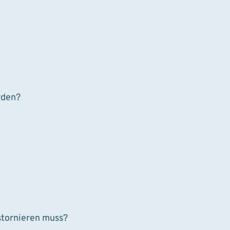
rden?
stornieren muss?