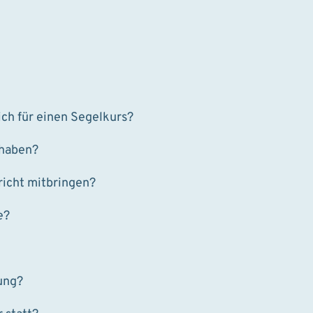
ch für einen Segelkurs?
 haben?
richt mitbringen?
e?
ung?