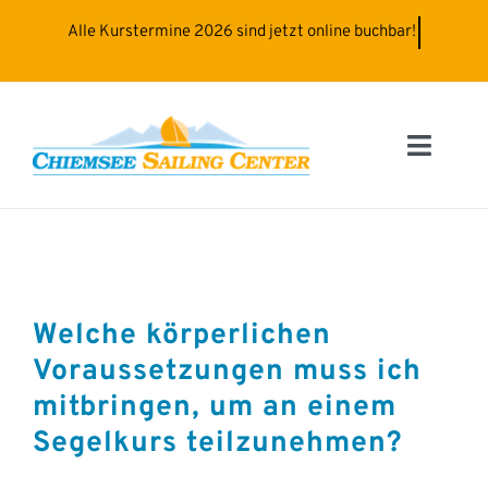
Zum
Inhalt
springen
Toggle
Naviga
HOME
SEGELN
Welche körperlichen
FÜHRERSCHEINE
Voraussetzungen muss ich
mitbringen, um an einem
BOOT-SERVICE
Segelkurs teilzunehmen?